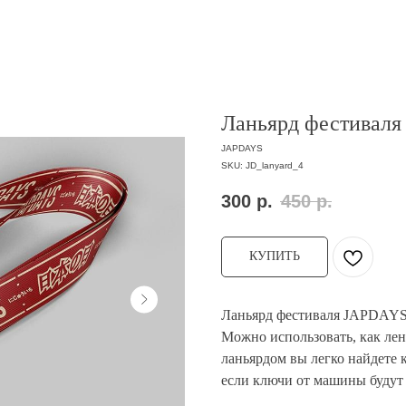
Ланьярд фестиваля
JAPDAYS
SKU:
JD_lanyard_4
300
р.
450
р.
КУПИТЬ
Ланьярд фестиваля JAPDAYS 
Можно использовать, как лен
ланьярдом вы легко найдете к
если ключи от машины будут 