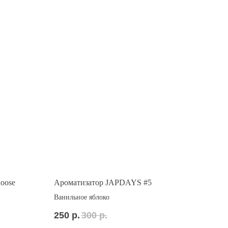
oose
Ароматизатор JAPDAYS #5
Ванильное яблоко
250
р.
300
р.