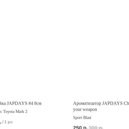
йка JAPDAYS #4 8см
Ароматизатор JAPDAYS Ch
your weapon
с Toyota Mark 2
Sport Blast
.
/
1 pc
250
р.
300
р.