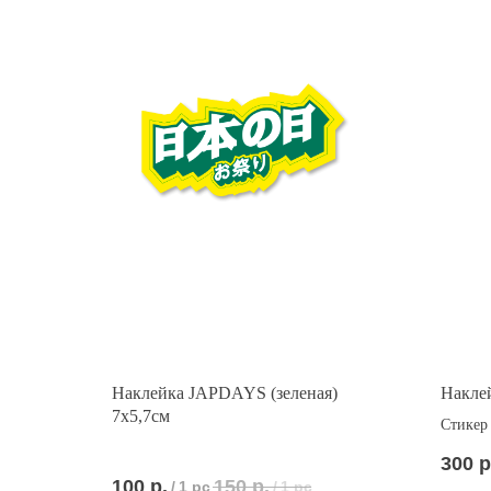
Наклейка JAPDAYS (зеленая)
Накле
7x5,7см
Стикер 
300
р
100
р.
150
р.
/
1 pc
/
1 pc