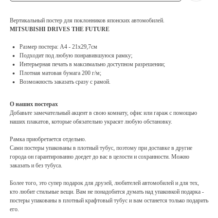
Вертикальный постер для поклонников японских автомобилей.
MITSUBISHI DRIVES THE FUTURE
Размер постера: А4 - 21х29,7см
Подходит под любую понравившуюся рамку;
Интерьерная печать в максимально доступном разрешении;
Плотная матовая бумага 200 г/м;
Возможность заказать сразу с рамой.
О наших постерах
Добавьте замечательный акцент в свою комнату, офис или гараж с помощью
наших плакатов, которые обязательно украсят любую обстановку.
Рамка приобретается отдельно.
Сами постеры упакованы в плотный тубус, поэтому при доставке в другие
города он гарантированно доедет до вас в целости и сохранности. Можно
заказать и без тубуса.
Более того, это супер подарок для друзей, любителей автомобилей и для тех,
кто любит стильные вещи. Вам не понадобится думать над упаковкой подарка -
постеры упакованы в плотный крафтовый тубус и вам останется только подарить
его.