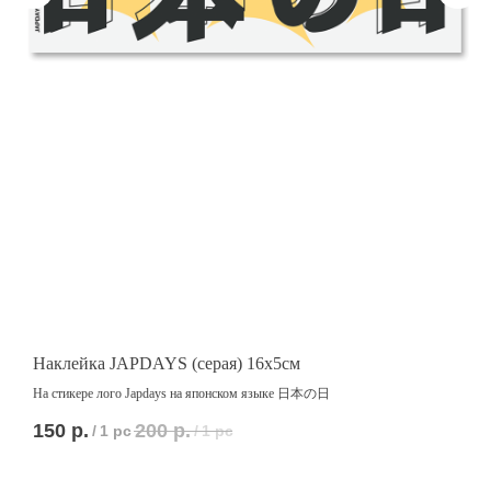
Наклейка JAPDAYS (серая) 16x5см
Н
На стикере лого Japdays на японском языке 日本の日
Р
150
р.
200
р.
2
/
1 pc
/
1 pc