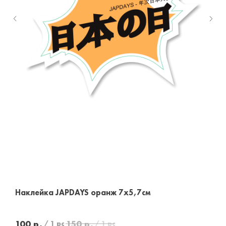
Наклейка JAPDAYS оранж 7x5,7см
Б
100
р.
150
р.
/
1 pc
/
1 pc