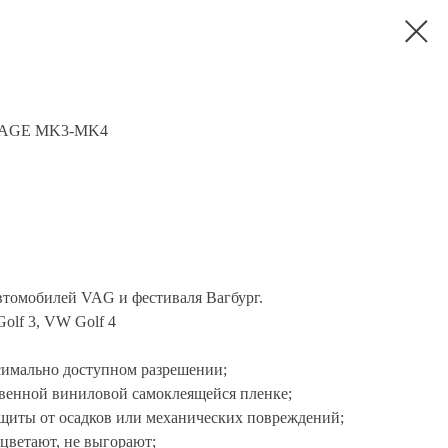
TAGE MK3-MK4
втомобилей VAG и фестиваля Вагбург.
olf 3, VW Golf 4
симально доступном разрешении;
твенной виниловой самоклеящейся пленке;
щиты от осадков или механических повреждений;
ыцветают, не выгорают;