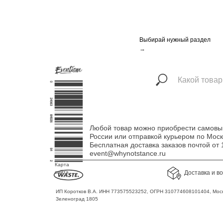
Выбирай нужный раздел
→
Любой товар можно приобрести самовыво
России или отправкой курьером по Мос
Бесплатная доставка заказов почтой о
event@whynotstance.ru
Карта
сайта
Доставка и в
ИП Коротков В.А. ИНН 773575523252, ОГРН 310774608101404, Моск
Зеленоград 1805