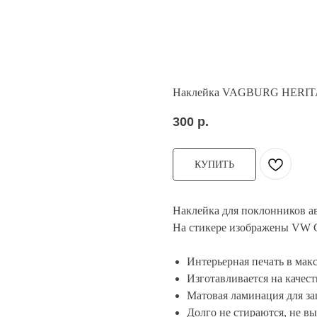
Наклейка VAGBURG HERI
300
р.
КУПИТЬ
Наклейка для поклонников а
На стикере изображены VW G
Интерьерная печать в мак
Изготавливается на качес
Матовая ламинация для за
Долго не стираются, не в