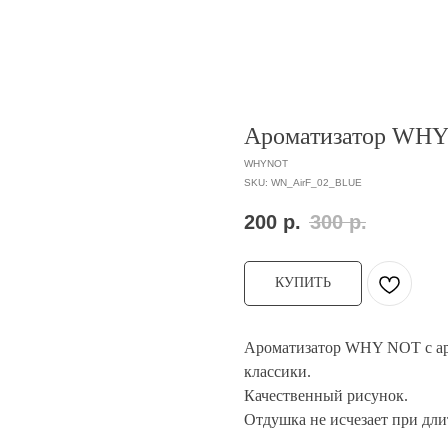
Ароматизатор WH
WHYNOT
SKU:
WN_AirF_02_BLUE
200
р.
300
р.
КУПИТЬ
Ароматизатор WHY NOT с ар
классики.
Качественный рисунок.
Отдушка не исчезает при дли