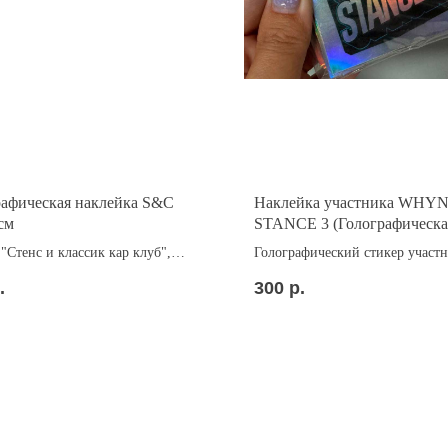
рафическая наклейка S&C
Наклейка участника WHY
см
STANCE 3 (Голографическа
"Стенс и классик кар клуб",
Голографический стикер участ
афия
Вайнот 2024
.
300
р.