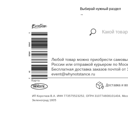
Выбирай нужный раздел
→
Любой товар можно приобрести самовыво
России или отправкой курьером по Мос
Бесплатная доставка заказов почтой о
event@whynotstance.ru
Карта
сайта
Доставка и в
ИП Коротков В.А. ИНН 773575523252, ОГРН 310774608101404, Моск
Зеленоград 1805