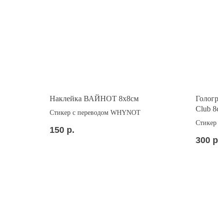
Наклейка ВАЙНОТ 8x8см
Голог
Club 8
Стикер с переводом WHYNOT
Стикер 
150
р.
гологр
300
р