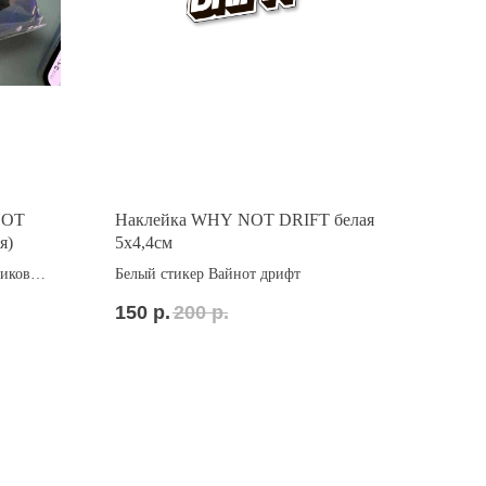
NOT
Наклейка WHY NOT DRIFT белая
я)
5x4,4см
ников
Белый стикер Вайнот дрифт
150
р.
200
р.