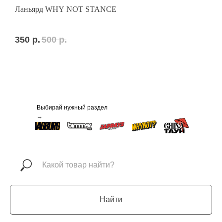
Ланьярд WHY NOT STANCE
Н
С
350
р.
500
р.
2
Выбирай нужный раздел
→
Найти