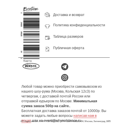
Доставка и возврат
Политика конфиденциальности
Таблица размеров
Публичная оферта
Карта
сайта
Любой товар можно приобрести самовывозом из
нашего шоу-рума (Москва, Кольская 12с3) по
четвергам, с доставкой почтой России или
отправкой курьером по Москве.
Минимальная
сумма заказа 500р на сайте.
.
Бесплатная доставка заказов почтой от 10000р. Вы
можете задать любые вопросы
написав нам в
воцап
или на event@whynotstance.ru
ИП Коротков В.А. ИНН 773575523252, ОГРН 310774608101404, Москва, Зеленоград 1805