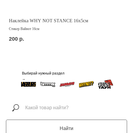
Наклейка WHY NOT STANCE 16x5см
Н
Стикер Вайнот 16см
Р
200
р.
1
Выбирай нужный раздел
→
Найти