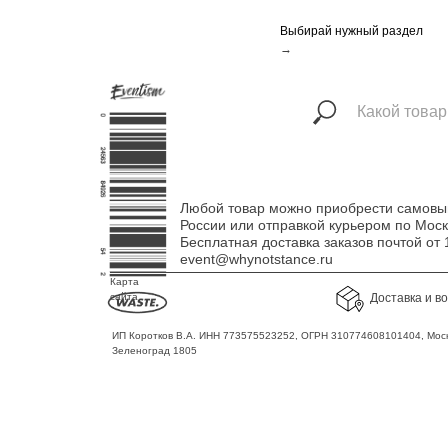
Выбирай нужный раздел
→
Любой товар можно приобрести самовыво
России или отправкой курьером по Мос
Бесплатная доставка заказов почтой о
event@whynotstance.ru
Карта
сайта
Доставка и в
ИП Коротков В.А. ИНН 773575523252, ОГРН 310774608101404, Моск
Зеленоград 1805