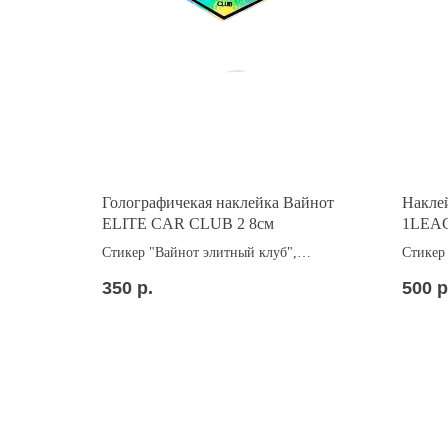
Голографичекая наклейка Вайнот
Накле
ELITE CAR CLUB 2 8см
1LEAG
Стикер "Вайнот элитный клуб",
Стикер 
голография
1 лиги
350
р.
500
р