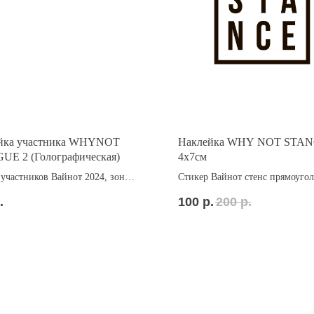
йка участника WHYNOT
Наклейка WHY NOT STA
UE 2 (Голографическая)
4x7см
участников Вайнот 2024, зона
Стикер Вайнот стенс прямоуго
.
100
р.
200
р.