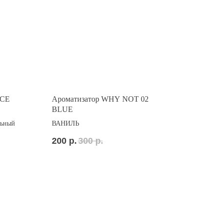
NCE
Ароматизатор WHY NOT 02
BLUE
льный
ВАНИЛЬ
200
р.
300
р.