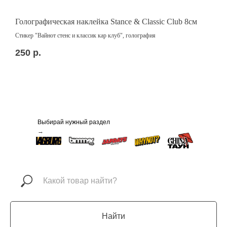
Голографическая наклейка Stance & Classic Club 8см
Н
8
Стикер "Вайнот стенс и классик кар клуб", голография
Б
250
р.
1
Выбирай нужный раздел
→
Найти