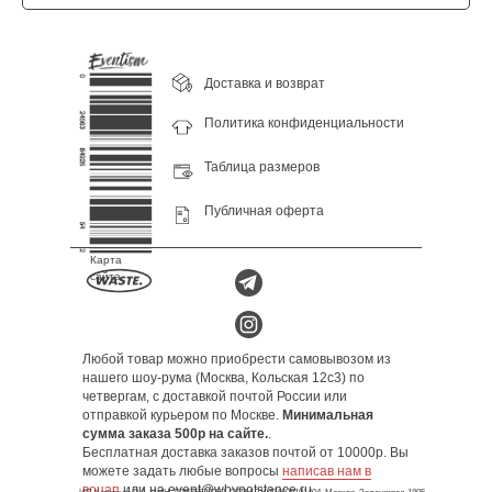
Доставка и возврат
Политика конфиденциальности
Таблица размеров
Публичная оферта
Карта
сайта
Любой товар можно приобрести самовывозом из
нашего шоу-рума (Москва, Кольская 12с3) по
четвергам, с доставкой почтой России или
отправкой курьером по Москве.
Минимальная
сумма заказа 500р на сайте.
.
Бесплатная доставка заказов почтой от 10000р. Вы
можете задать любые вопросы
написав нам в
воцап
или на event@whynotstance.ru