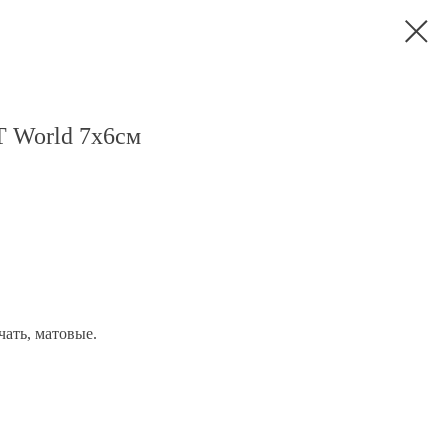
 World 7x6см
чать, матовые.