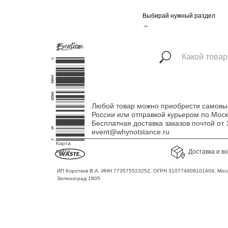
Выбирай нужный раздел
→
Любой товар можно приобрести самовыво
России или отправкой курьером по Мос
Бесплатная доставка заказов почтой о
event@whynotstance.ru
Карта
сайта
Доставка и в
ИП Коротков В.А. ИНН 773575523252, ОГРН 310774608101404, Моск
Зеленоград 1805