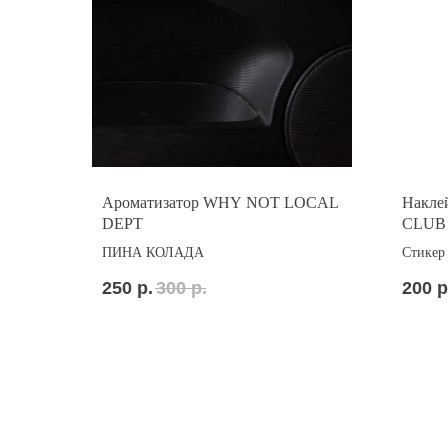
Ароматизатор WHY NOT LOCAL
Накле
DEPT
CLUB 
ПИНА КОЛАДА
Стикер
250
р.
300
р.
200
р