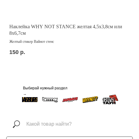
Наклейка WHY NOT STANCE желтая 4,5x3,8см или
Г
8х6,7см
С
Желтый стикер Вайнот стенс
3
150
р.
Выбирай нужный раздел
→